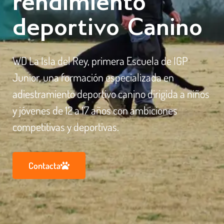
rendimiento
deportivo Canino
WD La Isla del Rey, primera Escuela de IGP
Junior, una formación especializada en
adiestramiento deportivo canino dirigida a niños
y jóvenes de 12 a 17 años con ambiciones
competitivas y deportivas.
Contacta